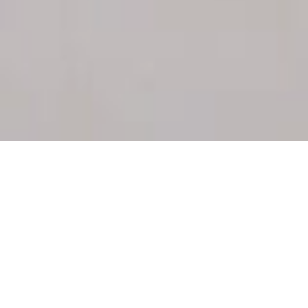
Lær den originale
Lymfedrænage, som blev skabt
af Dr. Vodder. Kurset består af
100 timers undervisning i Dr.
Vodders Manuel Lymfe
Drænage (MLD).