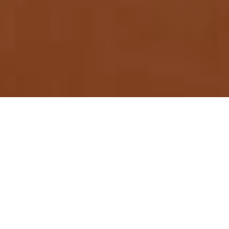
Hotstone kursus giver dig viden
om denne luksuriøse og
afslappende massageteknik,
hvor brugen af varme og kolde
lavasten giver en effektiv
fysiurgisk behandling, som er
ideel til afstressning af din