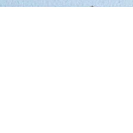
GUIDE:
Køb print-selv gavekort til AM
Academy.
Du kan både købe et gavekort fysisk på skolen
eller online. Gavekortet gælder både til køb af
behandlinger og uddannelser hos AM Academy og
AM Klinik
. Gavekortet er gyldigt i 3 år fra
udstedelsesdatoen.
For at købe et online print-selv-gavekort, skal du
gøre følgende:
1. Lav en overførsel bankoverførsel på beløbet til
konto:
5369 – 0244017 eller Mobilepay på