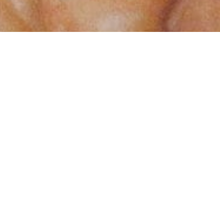
Med dette kursus får du nye
effektive værktøjer til
behandling af spændinger
Triggerpunkter er en behandlingsform som
benyttes til supplement til din massagebehandling
og anvendes til at løsne svære spændinger. Et
triggerpunkt er sammentrukne eller spændte
muskelfibre som danner et hyperrriteret område,
hvor den motoriske nerve forbindes med musklen.
Dette kan resultere i nedsat bevægelighed, da de
spændte fibre forkorter musklen, hvilket kan
fremkalde en ulidelig strålende smerte.